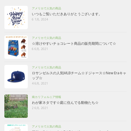
アメリカで人気の商品
いつもご覧いただきありがとうございます。
6 1月, 2024
アメリカで人気の商品
☆溶けやすいチョコレート商品の販売期間について☆
6 6月, 2021
アメリカで人気の商品
ロサンゼルスの人気MLBチーム☆ドジャース☆New Eraキャ
ップ☆
4 6月, 2021
南カリフォルニア情報
わが家ネタです☆庭に住んでる動物たち☆
2 6月, 2021
アメリカで人気の商品