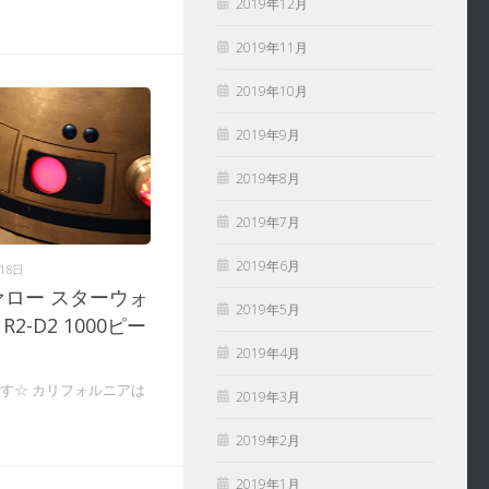
2019年12月
2019年11月
2019年10月
2019年9月
2019年8月
2019年7月
2019年6月
18日
ファロー スターウォ
2019年5月
2-D2 1000ピー
2019年4月
す☆ カリフォルニアは
2019年3月
2019年2月
2019年1月