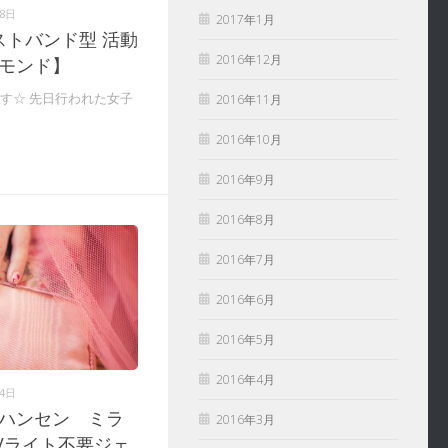
月8日
2017年1月
リストバンド型 活動
2016年12月
ヤモンド】
す☆ 先日行われた女子
2016年11月
2016年10月
2016年9月
2016年8月
2016年7月
2016年6月
2016年5月
2016年4月
月4日
サリーハンセン ミラ
2016年3月
UVライト不要ジェ