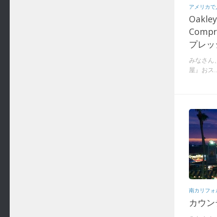
アメリカで
Oakl
Comp
プレッ
みなさん
屋』おス..
南カリフォ
カウン