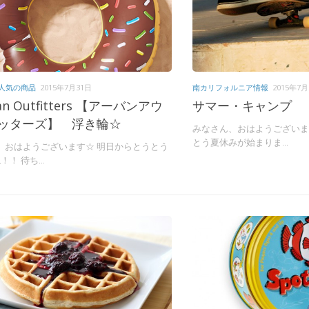
人気の商品
2015年7月31日
南カリフォルニア情報
2015年7月
an Outfitters 【アーバンアウ
サマー・キャンプ
ッターズ】 浮き輪☆
みなさん、おはようございま
とう夏休みが始まりま...
、おはようございます☆ 明日からとうとう
！ 待ち...