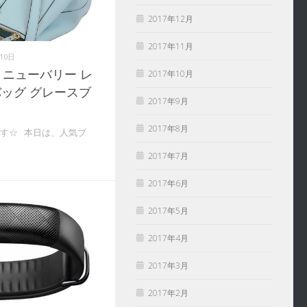
2017年12月
2017年11月
10日
デン ニューバリー レ
2017年10月
ドバッグ グレースブ
2017年9月
2017年8月
す☆ 本日は、人気ブ
2017年7月
2017年6月
2017年5月
2017年4月
2017年3月
2017年2月