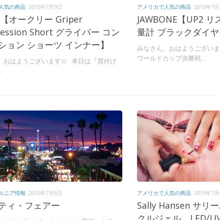
人気の商品
2015年7月9日
アメリカで人気の商品
2015年7
ey【オークリー Griper
JAWBONE【UP2 
ression Short グライパー コン
量計 ブラックダイ
ション ショーツ インナー】
みなさん、おはようございま
ワールドカップ決勝戦...
、おはようございます☆ 本日は『買付け
.
ルニア情報
2015年7月6日
アメリカで人気の商品
2015年7
ティ・フェアー
Sally Hansen 
クルジェル LED/