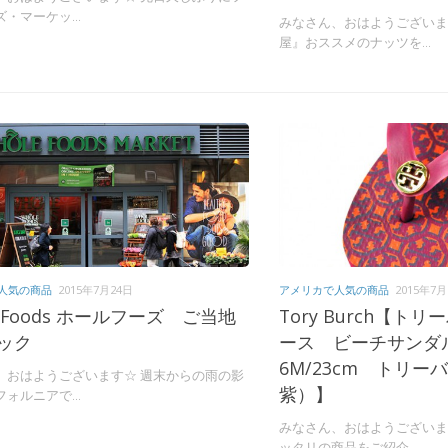
・マーケッ...
みなさん、おはようございま
屋』おススメのナッツを...
人気の商品
2015年7月24日
アメリカで人気の商品
2015年7月
e Foods ホールフーズ ご当地
Tory Burch【ト
ック
ース ビーチサンダル
6M/23cm トリ
、おはようございます☆ 週末からの雨の影
紫）】
ォルニアで...
みなさん、おはようございま
ッタリの商品をご紹介...