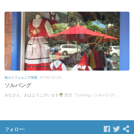
南カリフォルニア情報
2017年7月12日
ソルバング
みなさん、おはようございます
先日『Solvang』(ソルバング)...
フォロー: