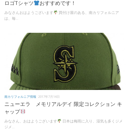
ロゴTシャツ
おすすめです！
みなさんおはようございます
買付け屋のある、南カリフォルニア
は、毎...
南カリフォルニア情報
2017年7月14日
ニューエラ メモリアルデイ 限定コレクション キ
ャップ
みなさん、おはようございます
日本は梅雨に入り、湿気も多くジメ
ジメ...