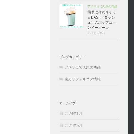
アメリカで人気の商品
簡単に作れちゃう
☆DASH（ダッシ
ュ）のポップコー
ンメーカー☆
31 5月, 2021
ブログカテゴリー
アメリカで人気の商品
南カリフォルニア情報
アーカイブ
2024年1月
2021年6月