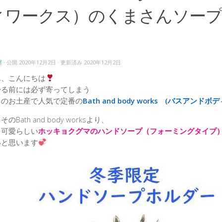
ィワークス）のくまさんソー
屋
· 公開
2020年12月2日
· 更新済み
2020年12月2日
ん、こんにちは
帰る前には必ず寄ってしまう
カのお土産で人気で定番の
Bath and body works (バスアンド
のBath and body worksより、
も可愛らしい
ホッキョクグマのハンドソープ（フォーミングタイプ
いと思います