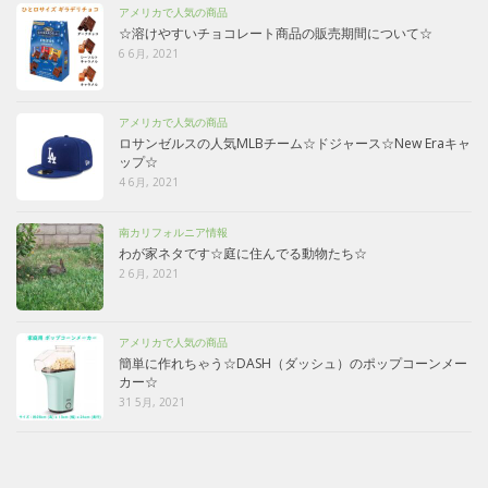
アメリカで人気の商品
☆溶けやすいチョコレート商品の販売期間について☆
6 6月, 2021
アメリカで人気の商品
ロサンゼルスの人気MLBチーム☆ドジャース☆New Eraキャ
ップ☆
4 6月, 2021
南カリフォルニア情報
わが家ネタです☆庭に住んでる動物たち☆
2 6月, 2021
アメリカで人気の商品
簡単に作れちゃう☆DASH（ダッシュ）のポップコーンメー
カー☆
31 5月, 2021