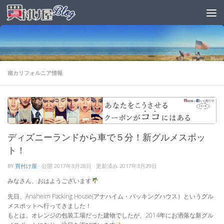
南カリフォルニア情報
ディズニーランドから車で５分！新グルメスポッ
ト！
BY
買付け屋
· 公開
2017年3月28日
· 更新済み
2017年3月29日
みなさん、おはようございます
先日、Anaheim Packing House(アナハイム・パッキングハウス）というグル
メスポットへ行ってきました！
もとは、オレンジの包装工場だった建物でしたが、2014年にお洒落な新グル