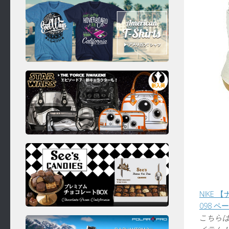
NIKE 
098 ペ
こちらは
イテム