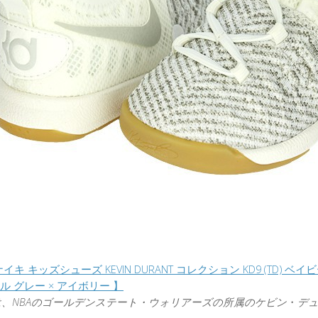
【ナイキ キッズシューズ KEVIN DURANT コレクション KD9 (TD) ベイビ
ール グレー × アイボリー 】
、NBAの
ゴールデンステート
・
ウォリアーズの所属の
ケビン
・
デ
！