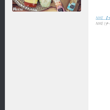
NIKE 【
NIKE