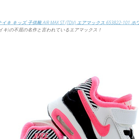
ナイキ キッズ 子供靴 AIR MAX ST (TDV) エアマックス 653822-101
 (ナイキ)の不屈の名作と言われているエアマックス！