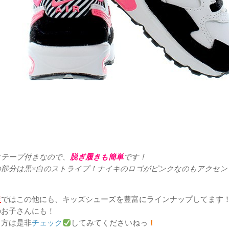
クテープ付きなので、
脱ぎ履きも簡単
です！
の部分は黒×白のストライプ！ナイキのロゴがピンクなのもアクセン
屋
ではこの他にも、キッズシューズを豊富にラインナップしてます
のお子さんにも！
る方は是非
チェック
してみてくださいねっ
！