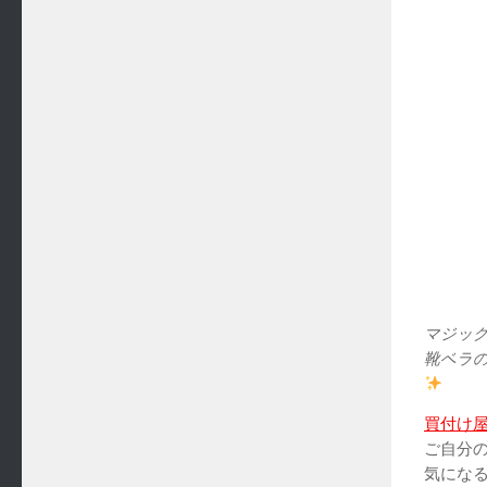
マジッ
靴ベラ
買付け
ご自分
気にな