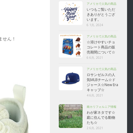
アメリカで人気の商品
いつもご覧いただ
きありがとうござ
います。
6 1月, 2024
アメリカで人気の商品
ません！
☆溶けやすいチョ
コレート商品の販
売期間について☆
6 6月, 2021
アメリカで人気の商品
ロサンゼルスの人
気MLBチーム☆ド
ジャース☆New Era
キャップ☆
4 6月, 2021
南カリフォルニア情報
わが家ネタです☆
庭に住んでる動物
たち☆
2 6月, 2021