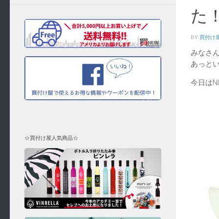
た
BY
買付け
みなさ
あっとい
今日はN
☆買付け屋人気商品☆