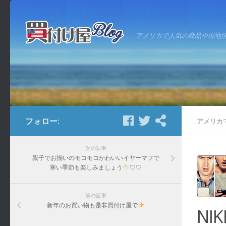
アメリカで人気の商品や現地
フォロー:
アメリカ
次の記事
親子でお揃いのモコモコかわいいイヤーマフで
寒い季節も楽しみましょう
♡♡
前の記事
新年のお買い物も是非買付け屋で
NI