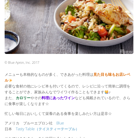
© Blue Apron, Inc. 2017
メニューも本格的なものが多く、できあがった料理は
見た目も味もお店レベ
ル
必要な食材の他にレシピ本も付いてくるので、レシピに沿って簡単に調理を
することができ、家族みんなでワイワイ作ることもできます
♪
また、
カロリー
やその
料理にあったワイン
なども掲載されているので、さら
に食事が楽しくなります☆
忙しい毎日においしくて栄養のある食事を楽しみたい方は是非☆
アメリカ ブルーエプロン社
Blue
日本
Tasty Table（テイスティーテーブル）