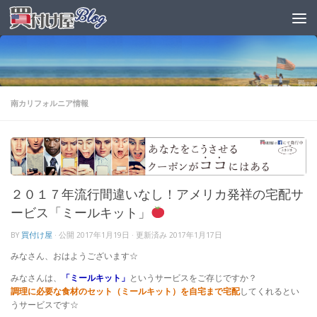
南カリフォルニア情報
２０１７年流行間違いなし！アメリカ発祥の宅配サ
ービス「ミールキット」
BY
買付け屋
· 公開
2017年1月19日
· 更新済み
2017年1月17日
みなさん、おはようございます☆
みなさんは、
「ミールキット」
というサービスをご存じですか？
調理に必要な食材のセット（ミールキット）を自宅まで宅配
してくれるとい
うサービスです☆