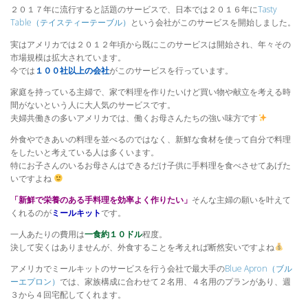
２０１７年に流行すると話題のサービスで、日本では２０１６年に
Tasty
Table（テイスティーテーブル）
という会社がこのサービスを開始しました。
実はアメリカでは２０１２年頃から既にこのサービスは開始され、年々その
市場規模は拡大されています。
今では
１００社以上の会社
がこのサービスを行っています。
家庭を持っている主婦で、家で料理を作りたいけど買い物や献立を考える時
間がないという人に大人気のサービスです。
夫婦共働きの多いアメリカでは、働くお母さんたちの強い味方です
外食やできあいの料理を並べるのではなく、新鮮な食材を使って自分で料理
をしたいと考えている人は多くいます。
特にお子さんのいるお母さんはできるだけ子供に手料理を食べさせてあげた
いですよね
「新鮮で栄養のある手料理を効率よく作りたい」
そんな主婦の願いを叶えて
くれるのが
ミールキット
です。
一人あたりの費用は
一食約１０ドル
程度。
決して安くはありませんが、外食することを考えれば断然安いですよね
アメリカでミールキットのサービスを行う会社で最大手の
Blue Apron（ブル
ーエプロン）
では、家族構成に合わせて２名用、４名用のプランがあり、週
３から４回宅配してくれます。