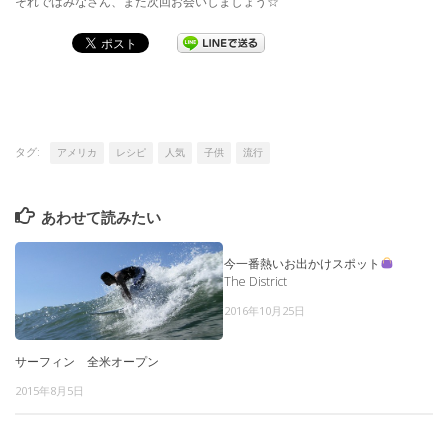
それではみなさん、また次回お会いしましょう☆
タグ:
アメリカ
レシピ
人気
子供
流行
あわせて読みたい
今一番熱いお出かけスポット
The District
2016年10月25日
サーフィン 全米オープン
2015年8月5日