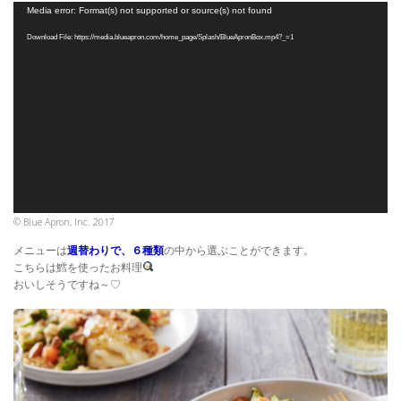
動
Media error: Format(s) not supported or source(s) not found
画
Download File: https://media.blueapron.com/home_page/Splash/BlueApronBox.mp4?_=1
プ
レ
ー
ヤ
ー
© Blue Apron, Inc. 2017
メニューは
週替わりで、６種類
の中から選ぶことができます。
こちらは鱈を使ったお料理
おいしそうですね～♡