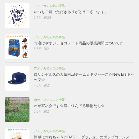
アメリカで人気の商品
いつもご覧いただきありがとうございます。
6 1月, 2024
アメリカで人気の商品
☆溶けやすいチョコレート商品の販売期間について☆
6 6月, 2021
アメリカで人気の商品
ロサンゼルスの人気MLBチーム☆ドジャース☆New Eraキャ
ップ☆
4 6月, 2021
南カリフォルニア情報
わが家ネタです☆庭に住んでる動物たち☆
2 6月, 2021
アメリカで人気の商品
簡単に作れちゃう☆DASH（ダッシュ）のポップコーンメー