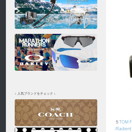
↓ 人気ブランドをチェック ↓
５
TOM 
/Radien