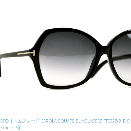
FORD【トムフォード CAROLA SQUARE SUNGLASSES FT0328-01B Shiny
t Smoke 6】