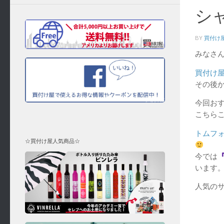
シ
BY
買付け
みなさ
買付け
その後
今回お
こちら
トムフ
☆買付け屋人気商品☆
今では
います
人気のサ