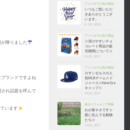
アメリカで人気の商品
いつもご覧いただ
きありがとうござ
います。
6 1月, 2024
アメリカで人気の商品
☆溶けやすいチョ
雨が降りました
コレート商品の販
売期間について☆
6 6月, 2021
アメリカで人気の商品
ロサンゼルスの人
なブランドですよね
気MLBチーム☆ド
ジャース☆New Era
キャップ☆
開され話題を呼んで
4 6月, 2021
南カリフォルニア情報
しています
わが家ネタです☆
庭に住んでる動物
たち☆
2 6月, 2021