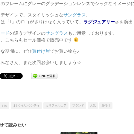
クのフレームにグレーのグラデーションレンズでシックなイメージ
たデザインで、スタイリッシュな
サングラス
。
には『T』のロゴがさりげなく入っていて、
ラグジュアリー
さを演出
ォード
の違うデザインの
サングラス
もご用意しております。
ん、こちらもセール価格で販売中です
得な期間に、ぜひ
買付け屋
でお買い物を♪
はみなさん、また次回お会いしましょう☆
すすめ
オレンジカウンティ
カリフォルニア
ブランド
人気
買付け
せて読みたい