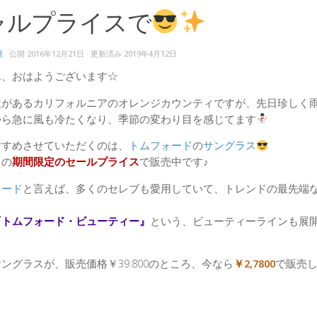
ャルプライスで
屋
· 公開
2016年12月21日
· 更新済み
2019年4月12日
ん、おはようございます☆
屋
があるカリフォルニアのオレンジカウンティですが、先日珍しく
から急に風も冷たくなり、季節の変わり目を感じてます
すすめさせていただくのは、
トムフォード
の
サングラス
この
期間限定のセールプライス
で販売中です♪
ォード
と言えば、多くのセレブも愛用していて、トレンドの最先端
『トムフォード・ビューティー』
という、ビューティーラインも展
。
ングラスが、販売価格￥39.800のところ、今なら
￥2,7800
で販売