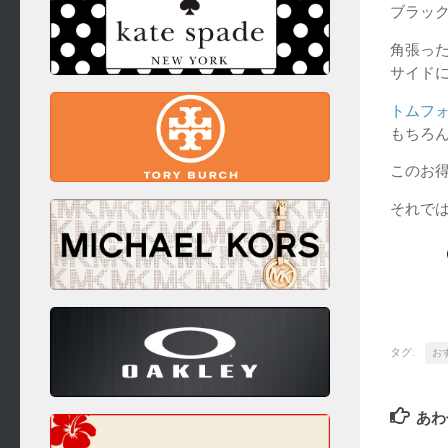
ブラッ
角張っ
サイド
トムフ
もちろ
このお
それで
タグ:
お
あわ