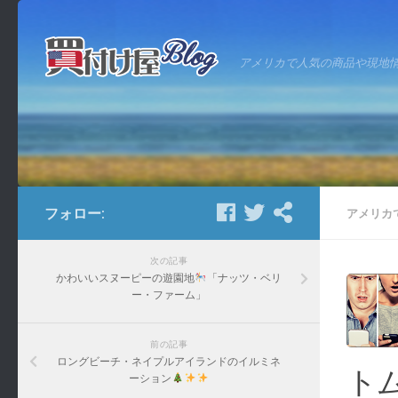
アメリカで人気の商品や現地
フォロー:
アメリカ
次の記事
かわいいスヌーピーの遊園地
「ナッツ・ベリ
ー・ファーム」
前の記事
ロングビーチ・ネイプルアイランドのイルミネ
ト
ーション