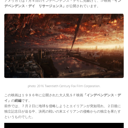
アメリカでは７月４日のインデペンデンス・デイに先駆けて、SF映画
「イン
デペンデンス・デイ リサージェンス」
が公開されています。
photo: 2016 Twentieth Century Fox Film Corporation.
この映画は１９９６年に公開された大人気ＳＦ映画
「インデペンデンス・デ
イ」
の
続編
です。
前作では、７月２日に地球を侵略しようとエイリアンが突如現れ、２日後に
独立記念日が迫る中、決死の戦いの末エイリアンの侵略からの独立を果たす
というものでした。