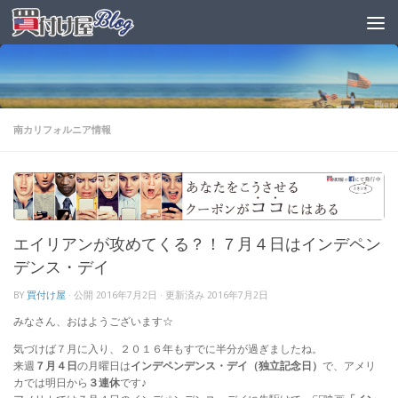
南カリフォルニア情報
エイリアンが攻めてくる？！７月４日はインデペン
デンス・デイ
BY
買付け屋
· 公開
2016年7月2日
· 更新済み
2016年7月2日
みなさん、おはようございます☆
気づけば７月に入り、２０１６年もすでに半分が過ぎましたね。
来週
７月４日
の月曜日は
インデペンデンス・デイ（独立記念日）
で、アメリ
カでは明日から
３連休
です♪