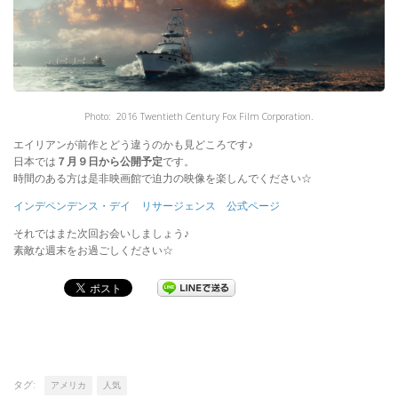
Photo: 2016 Twentieth Century Fox Film Corporation.
エイリアンが前作とどう違うのかも見どころです♪
日本では
７月９日から公開予定
です。
時間のある方は是非映画館で迫力の映像を楽しんでください☆
インデペンデンス・デイ リサージェンス 公式ページ
それではまた次回お会いしましょう♪
素敵な週末をお過ごしください☆
タグ:
アメリカ
人気