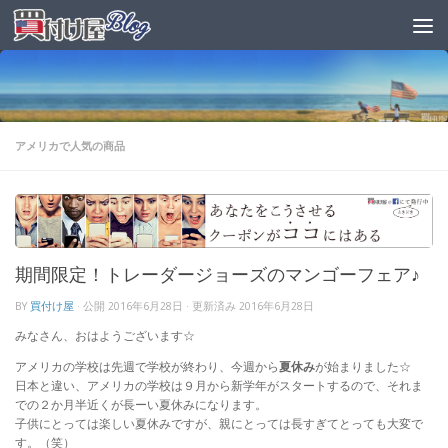
アメリカで人気の商品
期間限定！トレーダージョーズのマンゴーフェア♪
BY
買付け屋
· 公開
2016年6月28日
· 更新済み
2016年6月28日
みなさん、おはようございます☆
アメリカの学校は先週で学校が終わり、今週から
夏休み
が始まりました☆
日本と違い、アメリカの学校は９月から新学年がスタートするので、それま
での２か月半近くが長ーい夏休みになります。
子供にとっては楽しい夏休みですが、親にとっては長すぎてとっても大変で
す。（笑）