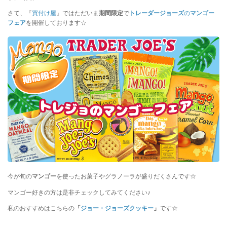
さて、『
買付け屋
』ではただいま
期間限定
で
トレーダージョーズ
の
マンゴー
フェア
を開催しております☆
今が旬の
マンゴー
を使ったお菓子やグラノーラが盛りだくさんです☆
マンゴー好きの方は是非チェックしてみてください♪
私のおすすめはこちらの
「
ジョー・ジョーズクッキー
」
です☆