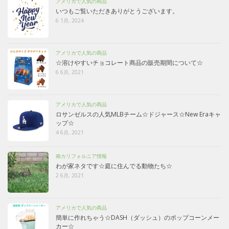
アメリカで人気の商品
いつもご覧いただきありがとうございます。
6 1月, 2024
アメリカで人気の商品
☆溶けやすいチョコレート商品の販売期間について☆
6 6月, 2021
アメリカで人気の商品
ロサンゼルスの人気MLBチーム☆ドジャース☆New Eraキャ
ップ☆
4 6月, 2021
南カリフォルニア情報
わが家ネタです☆庭に住んでる動物たち☆
2 6月, 2021
アメリカで人気の商品
簡単に作れちゃう☆DASH（ダッシュ）のポップコーンメー
カー☆