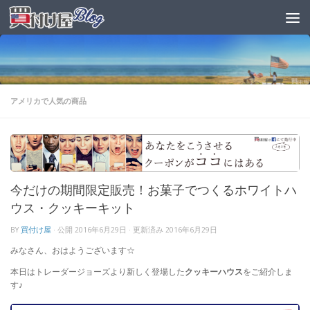
アメリカで人気の商品
今だけの期間限定販売！お菓子でつくるホワイトハ
ウス・クッキーキット
BY
買付け屋
· 公開
2016年6月29日
· 更新済み
2016年6月29日
みなさん、おはようございます☆
本日はトレーダージョーズより新しく登場した
クッキーハウス
をご紹介しま
す♪