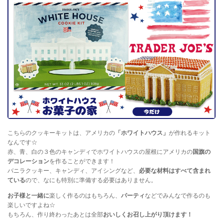
こちらのクッキーキットは、アメリカの
「ホワイトハウス」
が作れるキット
なんです☆
赤、青、白の３色のキャンディでホワイトハウスの屋根にアメリカの
国旗の
デコレーション
を作ることができます！
バニラクッキー、キャンディ、アイシングなど、
必要な材料はすべて含まれ
ている
ので、なにも特別に準備する必要はありません。
お子様と一緒に
楽しく作るのはもちろん、
パーティ
などでみんなで作るのも
楽しいですよね☆
もちろん、作り終わったあとは全部
おいしくお召し上がり頂けます！