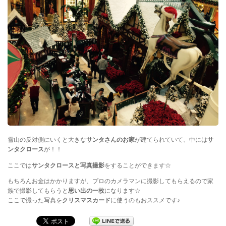
雪山の反対側にいくと大きな
サンタさんのお家
が建てられていて、中には
サ
ンタクロース
が！！
ここでは
サンタクロースと写真撮影
をすることができます☆
もちろんお金はかかりますが、プロのカメラマンに撮影してもらえるので家
族で撮影してもらうと
思い出の一枚
になります☆
ここで撮った写真を
クリスマスカード
に使うのもおススメです♪