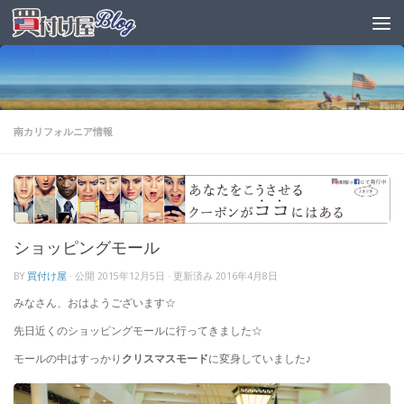
南カリフォルニア情報
ショッピングモール
BY
買付け屋
· 公開
2015年12月5日
· 更新済み
2016年4月8日
みなさん、おはようございます☆
先日近くのショッピングモールに行ってきました☆
モールの中はすっかり
クリスマスモード
に変身していました♪