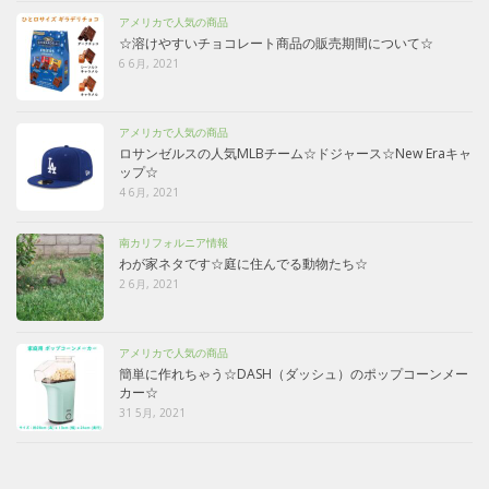
アメリカで人気の商品
☆溶けやすいチョコレート商品の販売期間について☆
6 6月, 2021
アメリカで人気の商品
ロサンゼルスの人気MLBチーム☆ドジャース☆New Eraキャ
ップ☆
4 6月, 2021
南カリフォルニア情報
わが家ネタです☆庭に住んでる動物たち☆
2 6月, 2021
アメリカで人気の商品
簡単に作れちゃう☆DASH（ダッシュ）のポップコーンメー
カー☆
31 5月, 2021