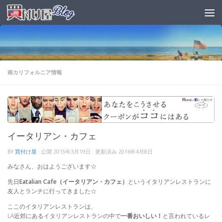
南カリフォルニア情報
イータリアン・カフェ
BY
買付け屋
· 公開
2015年3月19日
· 更新済み
2016年4月8日
みなさん、おはようございます☆
先日
Eatalian Cafe（イータリアン・カフェ）
というイタリアンレストランに
友人とランチに行ってきました☆
ここのイタリアンレストランは、
LA近郊にあるイタリアンレストランの中で
一番おいしい！
と言われているレ