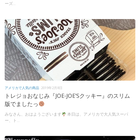
ーズ...
アメリカで人気の商品
2019年2月8日
トレジョおなじみ『JOE-JOE’Sクッキー』のスリム
版でましたっ
みなさん、おはようございます
本日は、アメリカで大人気スーパ
ー、ト...