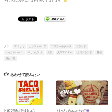
それではみなさん、またお会いしましょう～
タグ:
アメリカ
カリフォルニア
フラワーモチーフ
ブランド
マイケルコース
ロサンゼルス
人気
人気アイテム
人気ブランド
花柄
買付け屋
あわせて読みたい
お家で簡単♪本格タコス
トレジョのエコバッグ