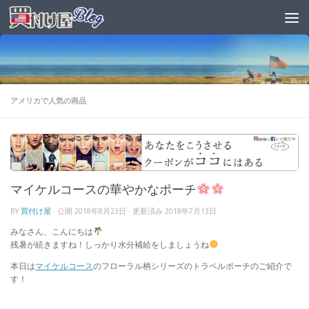
アメリカで人気の商品
マイケルコースの華やかなポーチ
BY
買付け屋
· 公開
2018年8月23日
· 更新済み
2018年7月13日
みなさん、
こんにちは
残暑が続きますね！しっかり水分補給をしましょうね
本日は
マイケルコース
のフローラル柄シリーズのトラベルポーチのご紹介で
す！