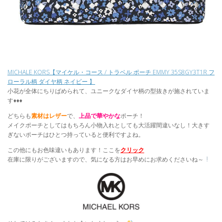
MICHALE KORS【マイケル・コース / トラベル ポーチ EMMY 35S8GY3T1R フ
ローラル柄 ダイヤ柄 ネイビー 】
小花が全体にちりばめられて、ユニークなダイヤ柄の型抜きが施されていま
す♦♦♦
どちらも
素材はレザー
で、
上品で華やかな
ポーチ！
メイクポーチとしてはもちろん小物入れとしても大活躍間違いなし！大きす
ぎないポーチはひとつ持っていると便利ですよね。
この他にもお色味違いもあります！ここを
クリック
在庫に限りがございますので、気になる方はお早めにお求めくださいね～