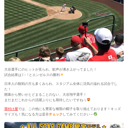
大谷選手にのヒットが見られ、歓声が沸き上がってました！
試合結果は3－1とエンゼルスの勝利
日本人の観戦の方も多くみられ、スタジアム全体に活気の溢れる試合でし
た！
開幕から勢いがとどまることのない、大谷翔平選手！
まだまだこれからの活躍ぶりにも期待したいですねっ
買付け屋
では、この他にも豊富な種類の帽子を取り揃えております！キッズ
サイズも！気になる方は是非
チェック
してみてください～