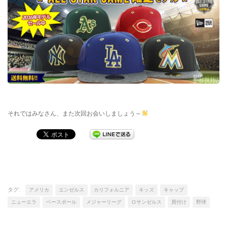
それではみなさん、また次回お会いしましょう～
タグ:
アメリカ
エンゼルス
カリフォルニア
キッズ
キャップ
ニューエラ
ベースボール
メジャーリーグ
ロサンゼルス
買付け
野球