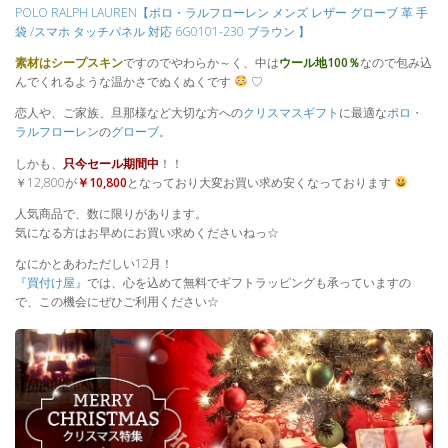
POLO RALPH LAUREN【ポロ・ラルフローレン メンズ レザー グローブ 革 手
袋 /スマホ タッチパネル 対応 6G0101-230 ブラウン 】
素材はシープスキン
ですのでやわらか～く、中は
ウール地100％
なので包み込
んでくれるような温かさでぬくぬくです
♡
恋人や、ご家族、旦那様など大切な方への
クリスマスギフト
に最適な
ポロ・
ラルフローレン
の
グローブ
。
しかも、
只今セール期間中
！！
￥12,800が
￥10,800
となっており大変お買い求め安くなっております
人気商品で、数に限りがあります。
気になる方はお早めにお買い求めくださいねっ☆
なにかとあわただしい12月！
『買付け屋』
では、心を込めて無料でギフトラッピングも承っていますの
で、この機会にぜひご利用ください☆