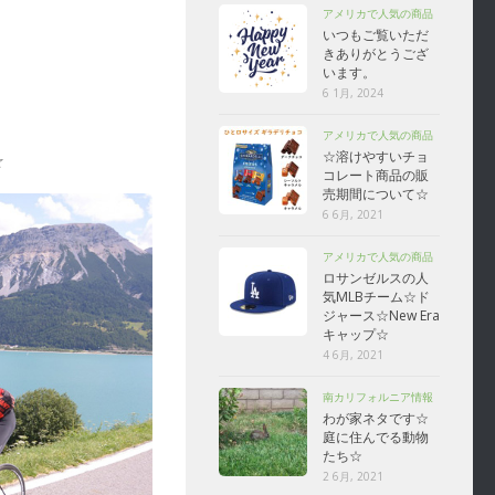
アメリカで人気の商品
いつもご覧いただ
きありがとうござ
います。
6 1月, 2024
アメリカで人気の商品
☆溶けやすいチョ
☆
コレート商品の販
売期間について☆
6 6月, 2021
アメリカで人気の商品
ロサンゼルスの人
気MLBチーム☆ド
ジャース☆New Era
キャップ☆
4 6月, 2021
南カリフォルニア情報
わが家ネタです☆
庭に住んでる動物
たち☆
2 6月, 2021