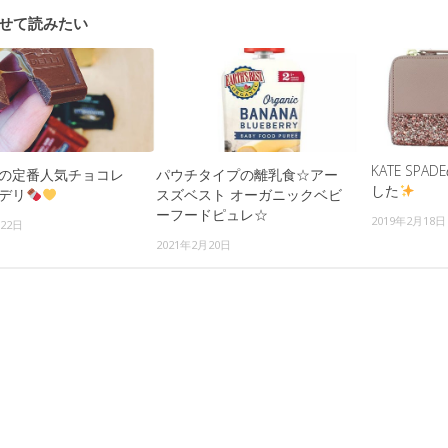
せて読みたい
KATE SP
の定番人気チョコレ
パウチタイプの離乳食☆アー
した
デリ
スズベスト オーガニックベビ
ーフードピュレ☆
2019年2月18日
月22日
2021年2月20日