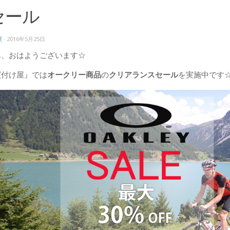
セール
屋
·
2016年5月25日
ん、おはようございます☆
買付け屋』では
オークリー商品
の
クリアランスセール
を実施中です