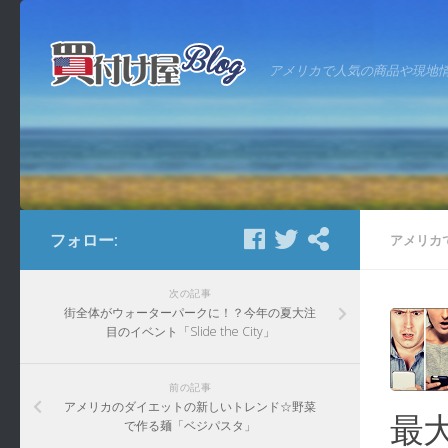
アメリカで人気の商品や現地
フォロー:
アメリカ
次の記事
街全体がウォーターパークに！？今年の夏大注
目のイベント「Slide the City」
前の記事
アメリカのダイエットの新しいトレンド☆野菜
最
で作る麺「ベジパスタ」