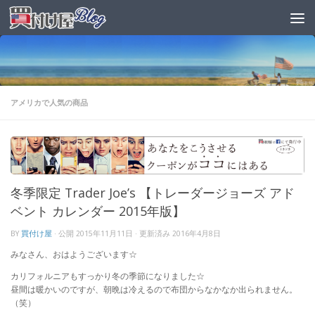
アメリカで人気の商品
冬季限定 Trader Joe’s 【トレーダージョーズ アド
ベント カレンダー 2015年版】
BY
買付け屋
· 公開
2015年11月11日
· 更新済み
2016年4月8日
みなさん、おはようございます☆
カリフォルニアもすっかり冬の季節になりました☆
昼間は暖かいのですが、朝晩は冷えるので布団からなかなか出られません。
（笑）