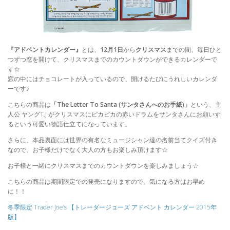
『アドベントカレンダー』
とは、
12月1日
から
クリスマス
までの間、毎日ひと
つずつ窓を開けて、クリスマスまでのカウントダウンができるカレンダーで
す☆
窓の中にはチョコレートが入っているので、開けるたびにうれしいカレンダ
ーです♪
こちらの商品は
「The Letter To Santa (サンタさんへのお手紙)」
という、主
人公 ヤングT.J がクリスマスにピカピカの赤いドラムをサンタさんにお願いす
るという可愛い物語仕立てになっています。
さらに、本品裏面には世界の有名なミュージシャン達の名前当てクイズ付き
なので、お子様だけでなく大人の方もお楽しみ頂けます☆
お子様と一緒にクリスマスまでのカウントダウンを楽しみましょう☆
こちらの商品は期間限定での発売になりますので、気になる方はお早め
に！！
冬季限定 Trader Joe’s 【トレーダージョーズ アドベント カレンダー 2015年
版】