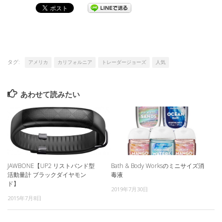
タグ:
アメリカ
カリフォルニア
トレーダージョーズ
人気
あわせて読みたい
JAWBONE【UP2 リストバンド型
Bath & Body Worksのミニサイズ消
活動量計 ブラックダイヤモン
毒液
ド】
2019年7月30日
2015年7月8日