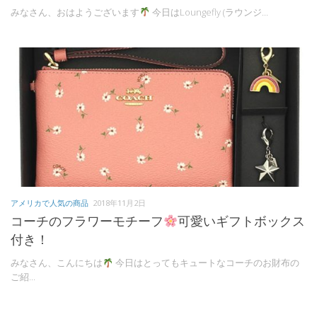
みなさん、おはようございます
今日はLoungefly (ラウンジ...
アメリカで人気の商品
2018年11月2日
コーチのフラワーモチーフ
可愛いギフトボックス
付き！
みなさん、こんにちは
今日はとってもキュートなコーチのお財布の
ご紹...