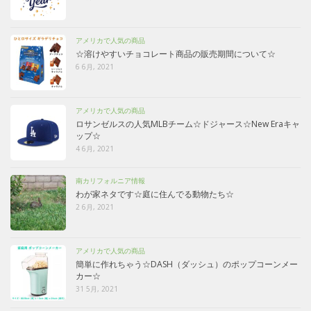
アメリカで人気の商品
☆溶けやすいチョコレート商品の販売期間について☆
6 6月, 2021
アメリカで人気の商品
ロサンゼルスの人気MLBチーム☆ドジャース☆New Eraキャ
ップ☆
4 6月, 2021
南カリフォルニア情報
わが家ネタです☆庭に住んでる動物たち☆
2 6月, 2021
アメリカで人気の商品
簡単に作れちゃう☆DASH（ダッシュ）のポップコーンメー
カー☆
31 5月, 2021