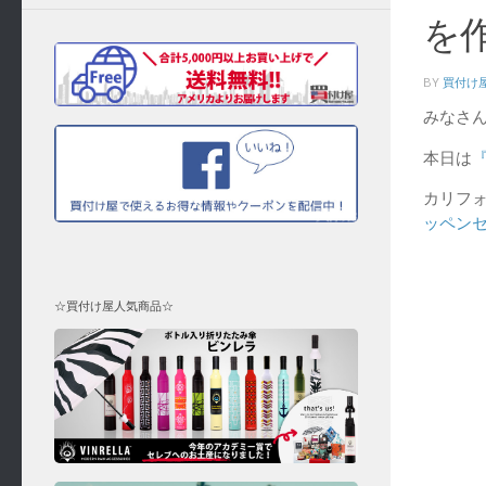
を
BY
買付け
みなさ
本日は
カリフ
ッペン
☆買付け屋人気商品☆