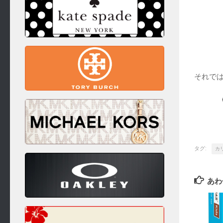
それで
タグ:
カ
あわ