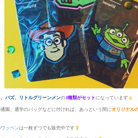
ィ、バズ、リトルグリーンメン
の
3種類がセット
になっています
の通園、通学のバッグなどに付ければ、あっという間に
オリジナル
の
ワッペン
は一枚ずつでも販売中です