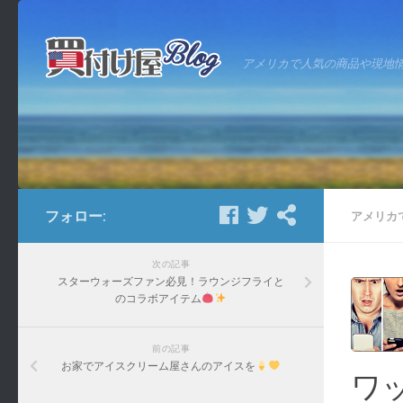
アメリカで人気の商品や現地
フォロー:
アメリカ
次の記事
スターウォーズファン必見！ラウンジフライと
のコラボアイテム
前の記事
お家でアイスクリーム屋さんのアイスを
ワ