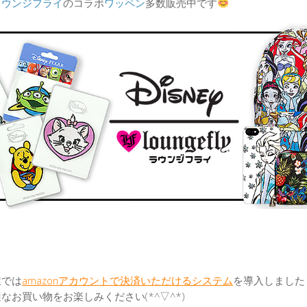
ラウンジフライ
のコラボ
ワッペン
多数販売中です
屋では
amazonアカウントで決済いただけるシステム
を導入しました
なお買い物をお楽しみください(*^▽^*)