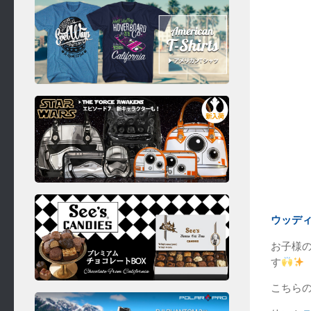
ウッデ
お子様
す
こちら