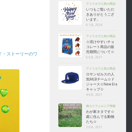
アメリカで人気の商品
いつもご覧いただ
きありがとうござ
います。
6 1月, 2024
アメリカで人気の商品
☆溶けやすいチョ
コレート商品の販
売期間について☆
イ・ストーリーのワ
6 6月, 2021
アメリカで人気の商品
ロサンゼルスの人
気MLBチーム☆ド
ジャース☆New Era
キャップ☆
4 6月, 2021
南カリフォルニア情報
わが家ネタです☆
庭に住んでる動物
たち☆
2 6月, 2021