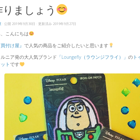
作りましょう
屋
· 公開
2019年9月30日
· 更新済み
2019年9月27日
ん、こんにちは
『買付け屋』
で人気の商品をご紹介したいと思います
ォルニア発の大人気ブランド
「Loungefly（ラウンジフライ）」
の
ト
セット
です