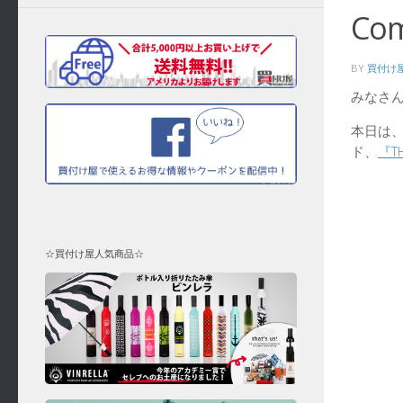
Co
BY
買付け
みなさ
本日は
ド、
『T
☆買付け屋人気商品☆