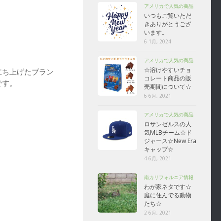
アメリカで人気の商品
いつもご覧いただ
きありがとうござ
います。
6 1月, 2024
アメリカで人気の商品
☆溶けやすいチョ
立ち上げたブラン
コレート商品の販
です。
売期間について☆
6 6月, 2021
アメリカで人気の商品
ロサンゼルスの人
気MLBチーム☆ド
ジャース☆New Era
キャップ☆
4 6月, 2021
南カリフォルニア情報
わが家ネタです☆
庭に住んでる動物
たち☆
2 6月, 2021