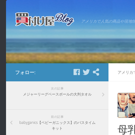
アメリカで人気の商品や現地
フォロー:
アメリカ
次の記事
メジャーリーグベースボールの大判タオル
前の記事
babyganics【ベビーガニックス】のバスタイム
母
キット