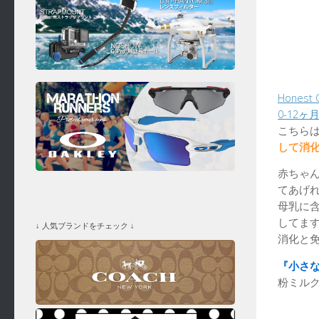
Hones
0-12ヶ
こちら
して消
赤ちゃ
てあげ
母乳に含
してま
↓ 人気ブランドをチェック ↓
消化と
『小さ
粉ミルク