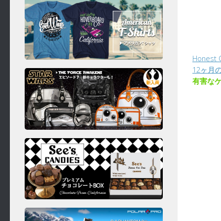
Hones
12ヶ月の
有害な