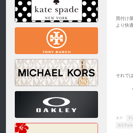
買付け
より快適
それで
タグ:
ア
カリフォル