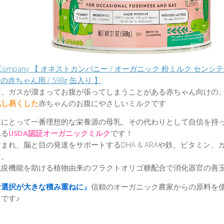
t Company 【 オネストカンパニー / オーガニック 粉ミルク センシテ
月の赤ちゃん用 / 598g 缶入り 】
は、ガスが溜まってお腹が張ってしまうことがある赤ちゃん向けの
化し易くした
赤ちゃんのお腹にやさしいミルクです
んにとって一番理想的な栄養源の母乳、その代わりとして自信を持
れる
USDA認証オーガニックミルク
です！
まれ、脳と目の発達をサポートするDHA & ARAや鉄、ビタミン
す。
免疫機能を助ける植物由来のフラクトオリゴ糖配合で消化器官の善
な選択が大きな積み重ねに
』
信頼のオーガニック農家からの原料を
です♪