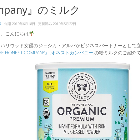
mpany』のミルク
屋
· 公開
2019年6月18日
· 更新済み
2019年5月22日
ん、こんにちは
、ハリウッド女優のジェシカ・アルバがビジネスパートナーとして
HE HONEST COMPANY』(オネストカンパニー)
の粉ミルクのご紹介