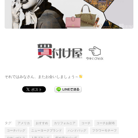
それではみなさん、またお会いしましょう～
タグ:
アメリカ
おすすめ
カリフォルニア
コーチ
コーチお財布
コーチバッグ
ニューヨークブランド
ハンドバッグ
フラワーモチーフ
ロサンゼルス
人気ブランド
斜め掛けバッグ