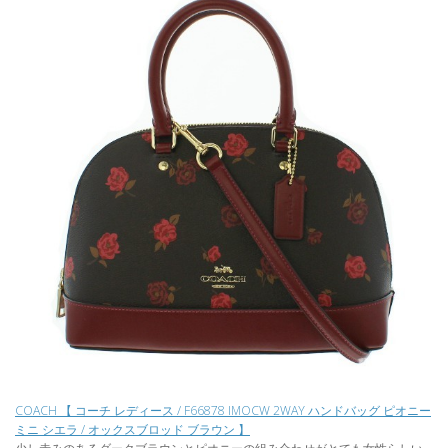
COACH 【 コーチ レディース / F66878 IMOCW 2WAY ハンドバッグ ピオニー
ミニ シエラ / オックスブロッド ブラウン 】