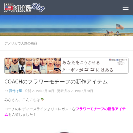
アメリカで人気の商品
COACHのフラワーモチーフの新作アイテム
BY
買付け屋
· 公開
2019年2月28日
· 更新済み
2019年2月20日
みなさん、こんにちは
コーチのレディースラインよりエレガントな
フラワーモチーフの新作アイテ
ム
を入荷しました！