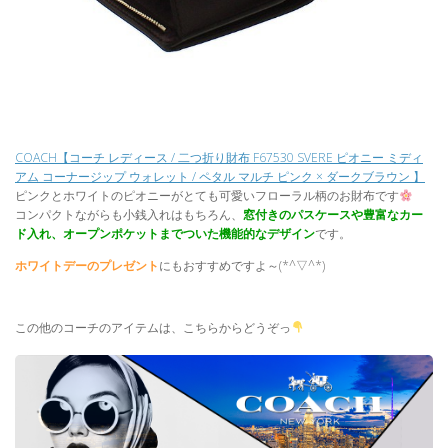
COACH【コーチ レディース / 二つ折り財布 F67530 SVERE ピオニー ミディ
アム コーナージップ ウォレット / ペタル マルチ ピンク × ダークブラウン 】
ピンクとホワイトのピオニーがとても可愛いフローラル柄のお財布です
コンパクトながらも小銭入れはもちろん、
窓付きのパスケースや豊富なカー
ド入れ、オープンポケットまでついた機能的なデザイン
です。
ホワイトデーのプレゼント
にもおすすめですよ～(*^▽^*)
この他のコーチのアイテムは、こちらからどうぞっ