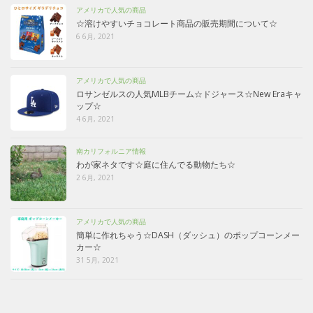
アメリカで人気の商品
☆溶けやすいチョコレート商品の販売期間について☆
6 6月, 2021
アメリカで人気の商品
ロサンゼルスの人気MLBチーム☆ドジャース☆New Eraキャ
ップ☆
4 6月, 2021
南カリフォルニア情報
わが家ネタです☆庭に住んでる動物たち☆
2 6月, 2021
アメリカで人気の商品
簡単に作れちゃう☆DASH（ダッシュ）のポップコーンメー
カー☆
31 5月, 2021