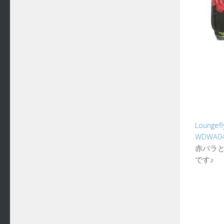
Loun
WDWA
赤バラ
です♪