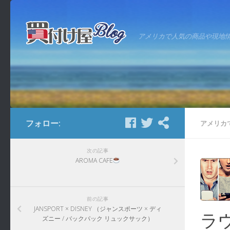
アメリカで人気の商品や現地
フォロー:
アメリカ
次の記事
AROMA CAFE
前の記事
JANSPORT × DISNEY （ジャンスポーツ × ディ
ラ
ズニー / バックパック リュックサック）