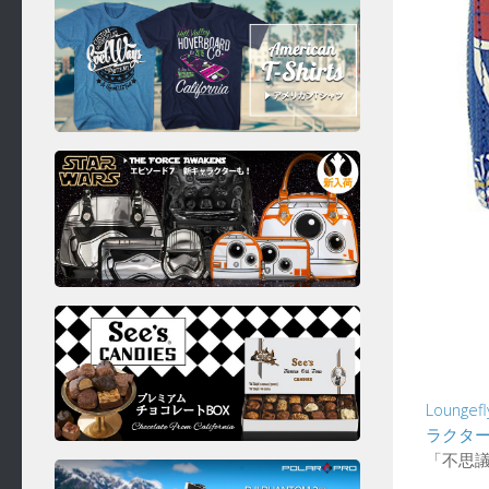
Loung
ラクター
「不思