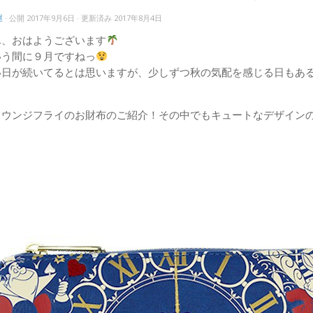
屋
· 公開
2017年9月6日
· 更新済み
2017年8月4日
ん、おはようございます
いう間に９月ですねっ
い日が続いてるとは思いますが、少しずつ秋の気配を感じる日もあ
ラウンジフライのお財布のご紹介！その中でもキュートなデザインの