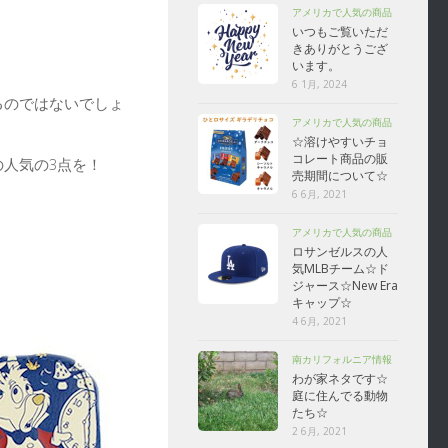
アメリカで人気の商品
いつもご覧いただ
きありがとうござ
います。
6 1月, 2024
るのではないでしょ
アメリカで人気の商品
☆溶けやすいチョ
コレート商品の販
人気の3点を！
売期間について☆
6 6月, 2021
アメリカで人気の商品
ロサンゼルスの人
気MLBチーム☆ド
ジャース☆New Era
キャップ☆
4 6月, 2021
南カリフォルニア情報
わが家ネタです☆
庭に住んでる動物
たち☆
2 6月, 2021