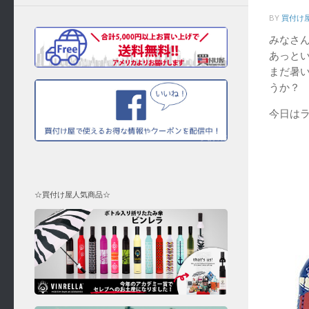
BY
買付け
みなさ
あっと
まだ暑
うか？
今日は
☆買付け屋人気商品☆