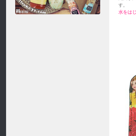
す。
水をは