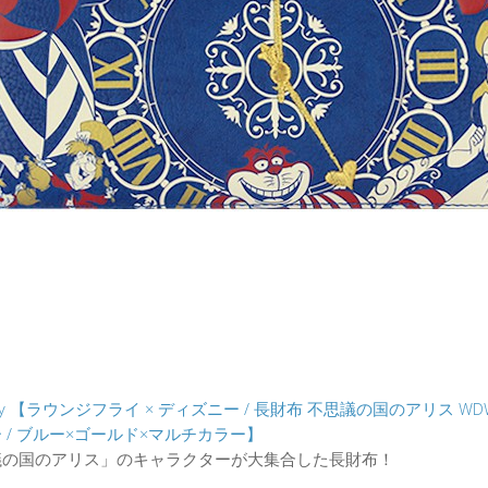
efly 【ラウンジフライ × ディズニー / 長財布 不思議の国のアリス WD
 / ブルー×ゴールド×マルチカラー】
議の国のアリス」のキャラクターが大集合した長財布！