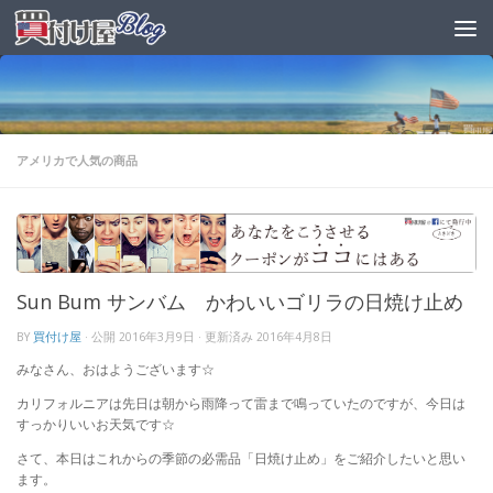
アメリカで人気の商品
Sun Bum サンバム かわいいゴリラの日焼け止め
BY
買付け屋
· 公開
2016年3月9日
· 更新済み
2016年4月8日
みなさん、おはようございます☆
カリフォルニアは先日は朝から雨降って雷まで鳴っていたのですが、今日は
すっかりいいお天気です☆
さて、本日はこれからの季節の必需品「日焼け止め」をご紹介したいと思い
ます。