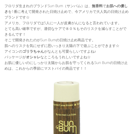
フロリダ生まれのブランドSun Bum（サンバム）は、
無香料
で
お肌への優し
さ
を1番に考えて開発された日焼け止めで、今アメリカで大人気の日焼け止め
ブランドです☆
アメリカ、フロリダでは5人に一人が皮膚がんになると言われています。
とても高い確率ですが、適切なケアで８０％もそのリスクを減らすことがで
きるんです！
そこで開発されたのがSun Bumの日焼け止め商品です。
肌へのリスクを気にせずに思いっきり太陽の下で遊ぶことができます☆
アイコンの
ゴリラちゃん
がなんとも可愛らしいですよね♪
パッケージが
オシャレ
なところもうれしいですよね☆
お肌に優しいのにしっかり太陽からお肌を守ってくれるSun Bumの日焼け止
めは、これからの季節にマストバイの商品です！！