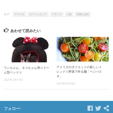
タグ:
アメリカ
カリフォルニア
ブランド
人気
日焼け止め
あわせて読みたい
アメリカのダイエットの新しいト
ワンちゃん、ネコちゃん用☆ドー
レンド☆野菜で作る麺「ベジパス
ム型ベッド☆
タ」
2021年2月17日
2016年5月24日
フォロー: