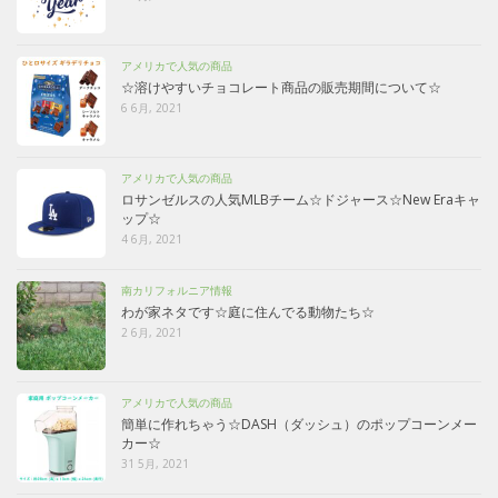
アメリカで人気の商品
☆溶けやすいチョコレート商品の販売期間について☆
6 6月, 2021
アメリカで人気の商品
ロサンゼルスの人気MLBチーム☆ドジャース☆New Eraキャ
ップ☆
4 6月, 2021
南カリフォルニア情報
わが家ネタです☆庭に住んでる動物たち☆
2 6月, 2021
アメリカで人気の商品
簡単に作れちゃう☆DASH（ダッシュ）のポップコーンメー
カー☆
31 5月, 2021