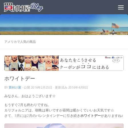
アメリカで人気の商品
ホワイトデー
BY
買付け屋
· 公開
2016年2月25日
· 更新済み
2016年4月8日
みなさん、おはようございます☆
もうすぐ2月も終わりですね。
カリフォルニアは、朝晩は寒いですが昼間は暖かくていいお天気です☆
さて、3月には2月のバレンタインデーに引き続き
ホワイトデー
がありますね♪