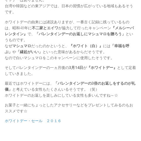
台湾や韓国などの東アジアでは、日本の習慣が広がっている地域もあるそう
です。
ホワイトデーの由来には諸説ありますが、一番古く記録に残っているもの
は、昭和48年に
不二家とエイワ
が協力して行ったキャンペーン
『メルシーバ
レンタイン』
で、
「バレンタインデーのお返しにマシュマロを贈ろう」
とい
うものです。
なぜ
マシュマロ
だったのかというと、
『ホワイト（白）』
には
「幸福を呼
ぶ」
や
「縁起がいい」
といった意味があるからだそうです。
なので白いマシュマロをこのキャンペーンに使用したそうです。
そしてバレンタインデーの一ヵ月後の
3月14日
が
『ホワイトデー』
として定着
していきました。
最近ではホワイトデーには、
「バレンタインデーの3倍のお返しをするのが礼
儀」
と考えている女性もたくさんいるそうです。（笑）
ホワイトデーのお返しを楽しみにしている女性も多いんですね～☆
お菓子と一緒にちょっとしたアクセサリーなどをプレゼントしてみるのもお
ススメです☆
ホワイトデー・セール ２０１６