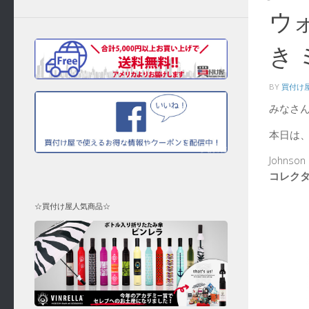
ウ
き
BY
買付け
みなさ
本日は
Johns
コレクタ
☆買付け屋人気商品☆