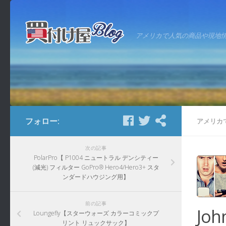
アメリカで人気の商品や現地
フォロー:
アメリカ
次の記事
PolarPro【 P1004 ニュートラル デンシティー
(減光) フィルター GoPro® Hero4/Hero3+ スタ
ンダードハウジング用】
前の記事
Jo
Loungefly【スターウォーズ カラーコミックプ
リント リュックサック】