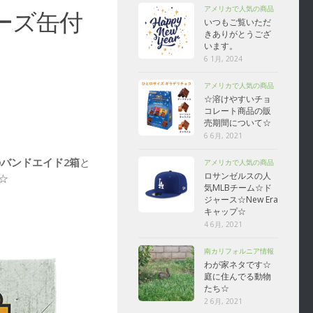
アメリカで人気の商品
ーズ缶付
いつもご覧いただ
きありがとうござ
います。
6 1月, 2024
アメリカで人気の商品
☆溶けやすいチョ
コレート商品の販
売期間について☆
6 6月, 2021
バンドエイド2箱
と
アメリカで人気の商品
ロサンゼルスの人
☆
気MLBチーム☆ド
ジャース☆New Era
キャップ☆
4 6月, 2021
南カリフォルニア情報
わが家ネタです☆
庭に住んでる動物
たち☆
2 6月, 2021