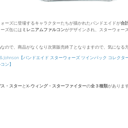
ウォーズに登場するキャラクターたちが描かれたバンドエイドが
合計
ターズ缶には
ミレニアムファルコン
がデザインされ、スターウォー
！
品
なので、商品がなくなり次第販売終了となりますので、気になる
son & Johnson【バンドエイド スターウォーズ ツインパック コレク
ルコン】
デス・スター
と
X-ウィング・スターファイター
の
全３種類
がありま