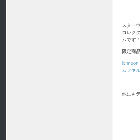
スター
コレク
ムです
限定商
John
ムファ
他にも