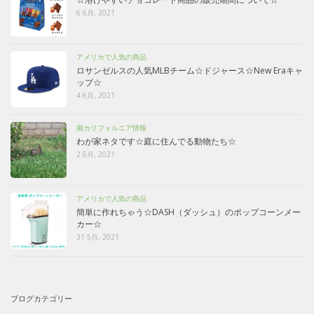
6 6月, 2021
アメリカで人気の商品
ロサンゼルスの人気MLBチーム☆ドジャース☆New Eraキャ
ップ☆
4 6月, 2021
南カリフォルニア情報
わが家ネタです☆庭に住んでる動物たち☆
2 6月, 2021
アメリカで人気の商品
簡単に作れちゃう☆DASH（ダッシュ）のポップコーンメー
カー☆
31 5月, 2021
ブログカテゴリー