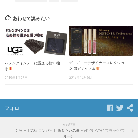
あわせて読みたい
ディズニーデザイナーコレクショ
バレンタインデーに温まる贈り物
ン!限定アイテム
を
2018年12月6日
2019年1月28日
フォロー:
次の記事
COACH【花柄 コンパクト 折りたたみ傘 F64149 SV/B7 ブラック/ブ
ルー】