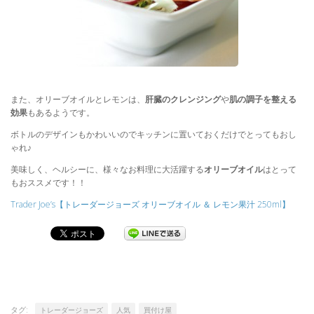
また、オリーブオイルとレモンは、
肝臓のクレンジング
や
肌の調子を整える
効果
もあるようです。
ボトルのデザインもかわいいのでキッチンに置いておくだけでとってもおし
ゃれ♪
美味しく、ヘルシーに、様々なお料理に大活躍する
オリーブオイル
はとって
もおススメです！！
Trader Joe’s【トレーダージョーズ オリーブオイル ＆ レモン果汁 250ml】
タグ:
トレーダージョーズ
人気
買付け屋