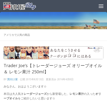
アメリカで人気の商品
Trader Joe’s【トレーダージョーズ オリーブオイル
＆ レモン果汁 250ml】
BY
買付け屋
· 公開
2015年8月13日
· 更新済み
2016年4月8日
みなさん、おはようございます☆
本日は大人気
トレーダージョーズ
から新登場した、
レモン果汁
の入った
オリ
ーブオイル
をご紹介したいと思います☆