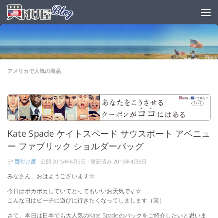
アメリカで人気の商品
Kate Spade ケイトスペード サウスポート アベニュ
ー ファブリック ショルダーバッグ
BY
買付け屋
· 公開
2015年6月3日
· 更新済み
2016年4月8日
みなさん、おはようございます☆
今日はポカポカしていてとってもいいお天気です☆
こんな日はビーチに遊びに行きたくなってしまします（笑）
さて、本日は日本でも大人気のKate Spadeのバックをご紹介したいと思いま