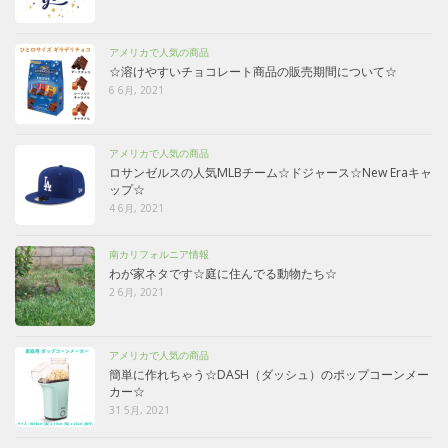
アメリカで人気の商品
☆溶けやすいチョコレート商品の販売期間について☆
6 6月, 2021
アメリカで人気の商品
ロサンゼルスの人気MLBチーム☆ドジャース☆New Eraキャ
ップ☆
4 6月, 2021
南カリフォルニア情報
わが家ネタです☆庭に住んでる動物たち☆
2 6月, 2021
アメリカで人気の商品
簡単に作れちゃう☆DASH（ダッシュ）のポップコーンメー
カー☆
31 5月, 2021