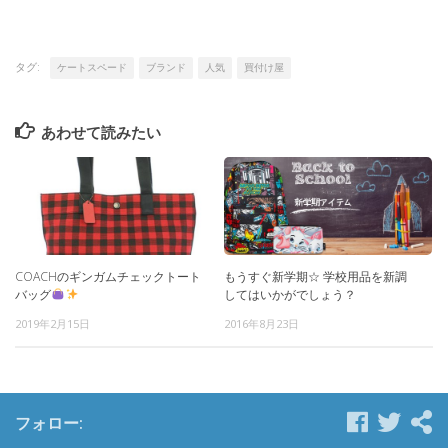
タグ:
ケートスペード
ブランド
人気
買付け屋
あわせて読みたい
もうすぐ新学期☆ 学校用品を新調
COACHのギンガムチェックトート
してはいかがでしょう？
バッグ
2016年8月23日
2019年2月15日
フォロー: